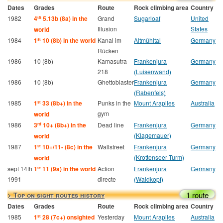
Dates
Grades
Route
Rock climbing area
Country
1982
4
5.13b (8a) in the
Grand
Sugarloaf
United
th
Illusion
States
world
1984
1
10 (8b) in the world
Kanal im
Altmühltal
Germany
st
Rücken
1986
10 (8b)
Kamasutra
Frankenjura
Germany
218
(Luisenwand)
1986
10 (8b)
Ghettoblaster
Frankenjura
Germany
(Rabenfels)
1985
1
33 (8b+) in the
Punks in the
Mount Arapiles
Australia
st
gym
world
1986
3
10+ (8b+) in the
Dead line
Frankenjura
Germany
rd
(Klagemauer)
world
1987
1
10+/11- (8c) in the
Wallstreet
Frankenjura
Germany
st
(Krottenseer Turm)
world
sept 14th
1
11 (9a) in the world
Action
Frankenjura
Germany
st
1991
directe
(Waldkopf)
1 route
> Top on sight routes history
Dates
Grades
Route
Rock climbing area
Country
1985
1
28 (7c+) onsighted
Yesterday
Mount Arapiles
Australia
st