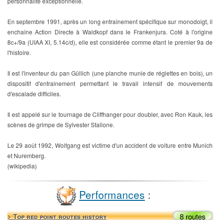
personnalité exceptionnelle.
En septembre 1991, après un long entraînement spécifique sur monodoigt, il
enchaîne Action Directe à Waldkopf dans le Frankenjura. Coté à l'origine
8c+/9a (UIAA XI, 5.14c/d), elle est considérée comme étant le premier 9a de
l'histoire.
Il est l'inventeur du pan Güllich (une planche munie de réglettes en bois), un
dispositif d'entrainement permettant le travail intensif de mouvements
d'escalade difficiles.
Il est appelé sur le tournage de Cliffhanger pour doubler, avec Ron Kauk, les
scènes de grimpe de Sylvester Stallone.
Le 29 août 1992, Wolfgang est victime d'un accident de voiture entre Munich
et Nuremberg.
(wikipedia)
Performances
:
8 routes
> Top red point routes history