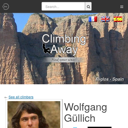
Riglos - Spain
←
See all climbers
Wolfgang
Güllich