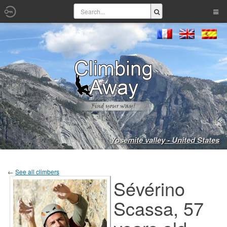
Yosemite valley - United States
←
See all climbers
Sévérino
Scassa, 57