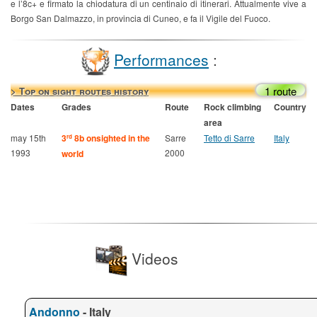
e l’8c+ e firmato la chiodatura di un centinaio di itinerari. Attualmente vive a
Borgo San Dalmazzo, in provincia di Cuneo, e fa il Vigile del Fuoco.
Performances
:
1 route
> Top on sight routes history
Dates
Grades
Route
Rock climbing
Country
area
may 15th
3
8b onsighted in the
Sarre
Tetto di Sarre
Italy
rd
1993
2000
world
Videos
Andonno
- Italy