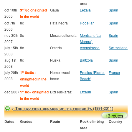
area
oct 10th
3
8c onsighted
Gaua
Lezaia
Spain
rd
2005
in the world
oct 7th
8c
Pata negra
Rodellar
Spain
2006
nov 30th
8c
Mosca cullonera
Montsant (La
Spain
2007
Morera)
july 15th
8c
Omerta
Axenstrasse
Switzerland
2008
aug 1st
8c
Nuska
Baltzola
Spain
2008
july 20th
1
8c/8c+
Home sweet
Presles (Pierrot
France
st
2008
home
Beach)
onsighted in the
world
dec 2007
1
8c+ onsighted
Bizi euskaraz
Etxauri
Spain
st
in the world
> The two first decades of the french 9a (1991-2011)
13 routes
Dates
Grades
Route
Rock climbing
Country
area