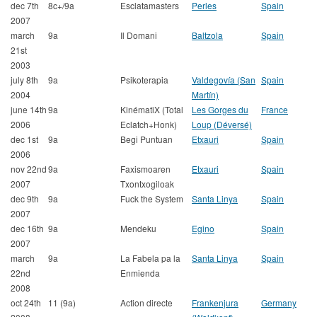
dec 7th
8c+/9a
Esclatamasters
Perles
Spain
2007
march
9a
Il Domani
Baltzola
Spain
21st
2003
july 8th
9a
Psikoterapia
Valdegovía (San
Spain
2004
Martín)
june 14th
9a
KinématiX (Total
Les Gorges du
France
2006
Eclatch+Honk)
Loup (Déversé)
dec 1st
9a
Begi Puntuan
Etxauri
Spain
2006
nov 22nd
9a
Faxismoaren
Etxauri
Spain
2007
Txontxogiloak
dec 9th
9a
Fuck the System
Santa Linya
Spain
2007
dec 16th
9a
Mendeku
Egino
Spain
2007
march
9a
La Fabela pa la
Santa Linya
Spain
22nd
Enmienda
2008
oct 24th
11 (9a)
Action directe
Frankenjura
Germany