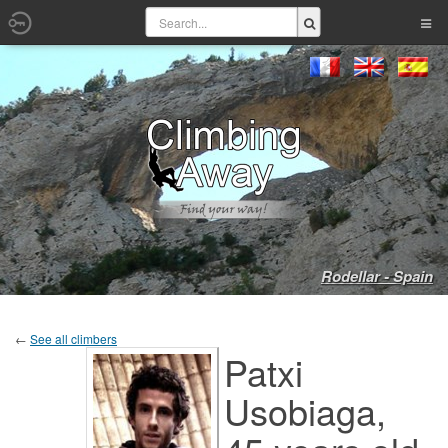
Rodellar - Spain
←
See all climbers
Patxi
Usobiaga,