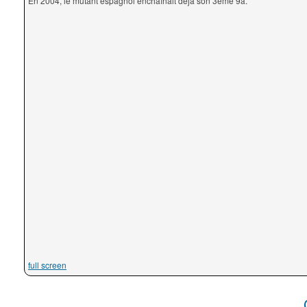
En 2004, le mutant espagnol enchaînait déjà son 3ème 9a.
full screen