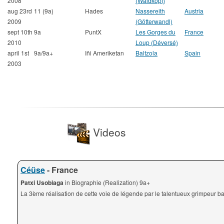
2008
(Waldkopf)
aug 23rd
11 (9a)
Hades
Nassereith
Austria
2009
(Götterwandl)
sept 10th
9a
PuntX
Les Gorges du
France
2010
Loup (Déversé)
april 1st
9a/9a+
Iñi Ameriketan
Baltzola
Spain
2003
Videos
Céüse
- France
Patxi Usobiaga
in Biographie (Realization) 9a+
La 3ème réalisation de cette voie de légende par le talentueux grimpeur b