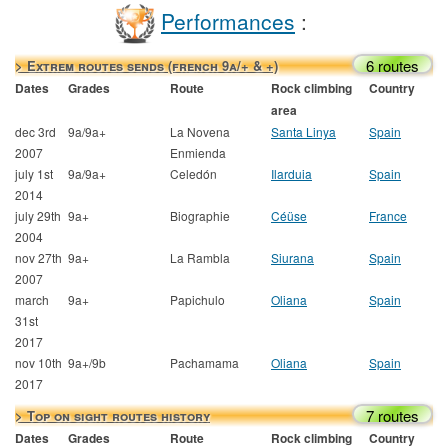
Performances
:
6 routes
> Extrem routes sends (french 9a/+ & +)
Dates
Grades
Route
Rock climbing
Country
area
dec 3rd
9a/9a+
La Novena
Santa Linya
Spain
2007
Enmienda
july 1st
9a/9a+
Celedón
Ilarduia
Spain
2014
july 29th
9a+
Biographie
Céüse
France
2004
nov 27th
9a+
La Rambla
Siurana
Spain
2007
march
9a+
Papichulo
Oliana
Spain
31st
2017
nov 10th
9a+/9b
Pachamama
Oliana
Spain
2017
7 routes
> Top on sight routes history
Dates
Grades
Route
Rock climbing
Country