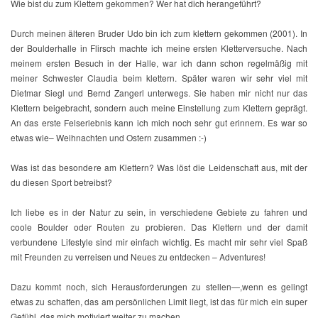
Wie bist du zum Klettern gekommen? Wer hat dich herangeführt?
Durch meinen älteren Bruder Udo bin ich zum klettern gekommen (2001). In
der Boulderhalle in Flirsch machte ich meine ersten Kletterversuche. Nach
meinem ersten Besuch in der Halle, war ich dann schon regelmäßig mit
meiner Schwester Claudia beim klettern. Später waren wir sehr viel mit
Dietmar Siegl und Bernd Zangerl unterwegs. Sie haben mir nicht nur das
Klettern beigebracht, sondern auch meine Einstellung zum Klettern geprägt.
An das erste Felserlebnis kann ich mich noch sehr gut erinnern. Es war so
etwas wie– Weihnachten und Ostern zusammen :-)
Was ist das besondere am Klettern? Was löst die Leidenschaft aus, mit der
du diesen Sport betreibst?
Ich liebe es in der Natur zu sein, in verschiedene Gebiete zu fahren und
coole Boulder oder Routen zu probieren. Das Klettern und der damit
verbundene Lifestyle sind mir einfach wichtig. Es macht mir sehr viel Spaß
mit Freunden zu verreisen und Neues zu entdecken – Adventures!
Dazu kommt noch, sich Herausforderungen zu stellen—,wenn es gelingt
etwas zu schaffen, das am persönlichen Limit liegt, ist das für mich ein super
Gefühl, das mich motiviert weiter zu machen.