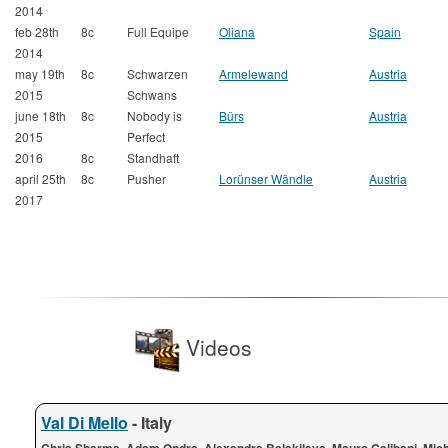
2014
feb 28th
8c
Full Equipe
Oliana
Spain
2014
may 19th
8c
Schwarzen
Armelewand
Austria
2015
Schwans
june 18th
8c
Nobody is
Bürs
Austria
2015
Perfect
2016
8c
Standhaft
april 25th
8c
Pusher
Lorünser Wändle
Austria
2017
Videos
Val Di Mello
- Italy