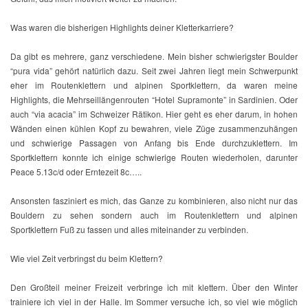
Was waren die bisherigen Highlights deiner Kletterkarriere?
Da gibt es mehrere, ganz verschiedene. Mein bisher schwierigster Boulder
“pura vida” gehört natürlich dazu. Seit zwei Jahren liegt mein Schwerpunkt
eher im Routenklettern und alpinen Sportklettern, da waren meine
Highlights, die Mehrseillängenrouten “Hotel Supramonte” in Sardinien. Oder
auch “via acacia” im Schweizer Rätikon. Hier geht es eher darum, in hohen
Wänden einen kühlen Kopf zu bewahren, viele Züge zusammenzuhängen
und schwierige Passagen von Anfang bis Ende durchzuklettern. Im
Sportklettern konnte ich einige schwierige Routen wiederholen, darunter
Peace 5.13c/d oder Erntezeit 8c…..
Ansonsten fasziniert es mich, das Ganze zu kombinieren, also nicht nur das
Bouldern zu sehen sondern auch im Routenklettern und alpinen
Sportklettern Fuß zu fassen und alles miteinander zu verbinden.
Wie viel Zeit verbringst du beim Klettern?
Den Großteil meiner Freizeit verbringe ich mit klettern. Über den Winter
trainiere ich viel in der Halle. Im Sommer versuche ich, so viel wie möglich