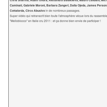
Chris Sharma, Adam Ondra, Alexandra Balakileva, Mauro Calibani, Mic
Caminati, Gabriele Moroni, Barbara Zangerl, Daila Ojeda, James Person,
Cottalorda, Circo Abusivo
in de nombreux passages.
Super vidéo qui retranscrit bien toute l'atmosphère vécue lors du rassemb
"Melloblocco" en Italie cru 2011 : et ça donne bien envie de participer !