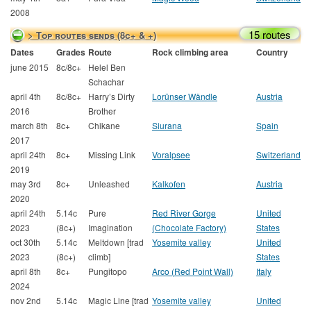
2008
15 routes
> Top routes sends (8c+ & +)
Dates
Grades
Route
Rock climbing area
Country
june 2015
8c/8c+
Helel Ben
Schachar
april 4th
8c/8c+
Harry’s Dirty
Lorünser Wändle
Austria
2016
Brother
march 8th
8c+
Chikane
Siurana
Spain
2017
april 24th
8c+
Missing Link
Voralpsee
Switzerland
2019
may 3rd
8c+
Unleashed
Kalkofen
Austria
2020
april 24th
5.14c
Pure
Red River Gorge
United
2023
(8c+)
Imagination
(Chocolate Factory)
States
oct 30th
5.14c
Meltdown [trad
Yosemite valley
United
2023
(8c+)
climb]
States
april 8th
8c+
Pungitopo
Arco (Red Point Wall)
Italy
2024
nov 2nd
5.14c
Magic Line [trad
Yosemite valley
United