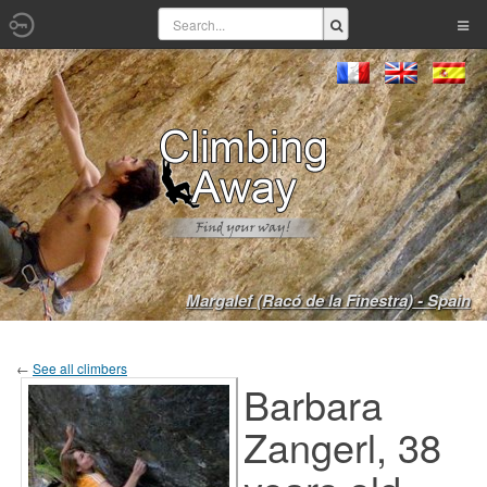
Margalef (Racó de la Finestra) - Spain
←
See all climbers
Barbara
Zangerl, 38