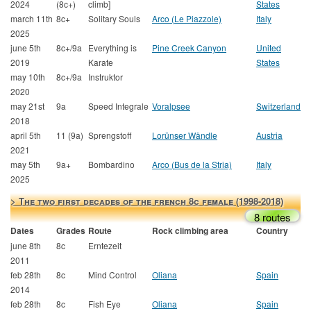
2024
(8c+)
climb]
States
march 11th
8c+
Solitary Souls
Arco (Le Piazzole)
Italy
2025
june 5th
8c+/9a
Everything is
Pine Creek Canyon
United
2019
Karate
States
may 10th
8c+/9a
Instruktor
2020
may 21st
9a
Speed Integrale
Voralpsee
Switzerland
2018
april 5th
11 (9a)
Sprengstoff
Lorünser Wändle
Austria
2021
may 5th
9a+
Bombardino
Arco (Bus de la Stria)
Italy
2025
> The two first decades of the french 8c female (1998-2018)
8 routes
Dates
Grades
Route
Rock climbing area
Country
june 8th
8c
Erntezeit
2011
feb 28th
8c
Mind Control
Oliana
Spain
2014
feb 28th
8c
Fish Eye
Oliana
Spain