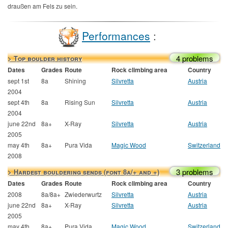
draußen am Fels zu sein.
Performances
:
4 problems
> Top boulder history
Dates
Grades
Route
Rock climbing area
Country
sept 1st
8a
Shining
Silvretta
Austria
2004
sept 4th
8a
Rising Sun
Silvretta
Austria
2004
june 22nd
8a+
X-Ray
Silvretta
Austria
2005
may 4th
8a+
Pura Vida
Magic Wood
Switzerland
2008
3 problems
> Hardest bouldering sends (font 8a/+ and +)
Dates
Grades
Route
Rock climbing area
Country
2008
8a/8a+
Zwiederwurtz
Silvretta
Austria
june 22nd
8a+
X-Ray
Silvretta
Austria
2005
may 4th
8a+
Pura Vida
Magic Wood
Switzerland