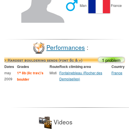
Man
France
Performances
:
1 problem
> Hardest bouldering sends (font 8c & +)
Dates
Grades
Route
Rock climbing area
Country
may
1
8b (8c trav)'s
Misti
Fontainebleau (Rocher des
France
st
2009
Demoiselles)
boulder
Videos