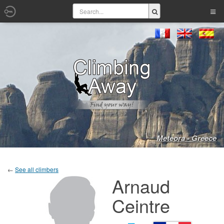
Meteora - Greece
←
See all climbers
Arnaud
Ceintre